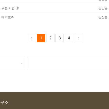
 위한 기법 ①
김갑용
 대박효과
김상훈
1
2
3
4
연구소