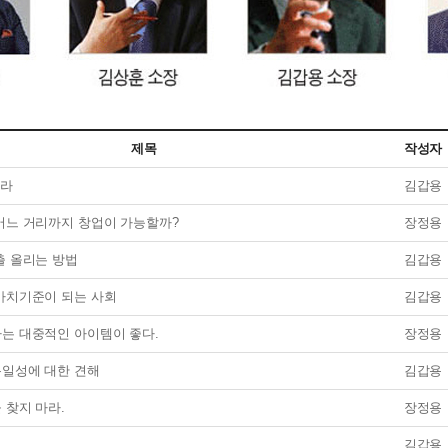
제목
작성자
깨라
김갑용
어느 거리까지 창업이 가능할까?
장정용
출 올리는 방법
김갑용
가치기준이 되는 사회
김갑용
는 대중적인 아이템이 좋다.
장정용
일성에 대한 견해
김갑용
 찾지 마라.
장정용
김갑용