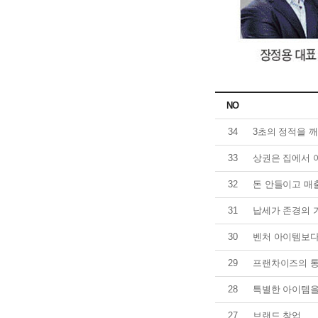
NO
34
3초의 정적을 
33
상권은 집에서 
32
돈 안들이고 매
31
납세가 존경의 
30
벤처 아이템보다
29
프랜차이즈의 통
28
특별한 아이템을
27
브랜드 창업