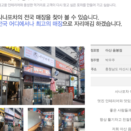
아산 음봉점
박우주
충청남도 아산시 음
사나포차 
멋진 인테리어와 맛있
좋은 사람들과
항상 활기차고 친절
저희 아산 음